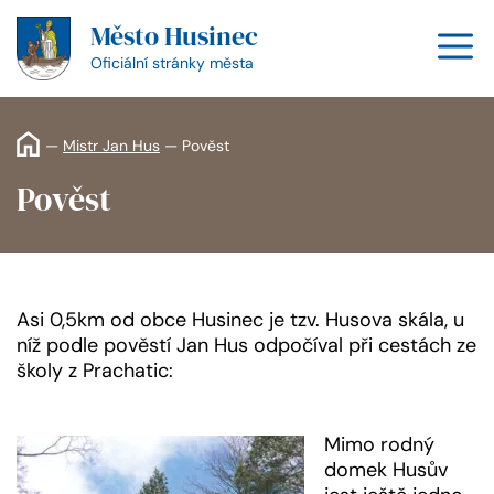
Přeskočit
Město Husinec
na
M
obsah
Oficiální stránky města
—
Mistr Jan Hus
—
Pověst
Pověst
Asi 0,5km od obce Husinec je tzv. Husova skála, u
níž podle pověstí Jan Hus odpočíval při cestách ze
školy z Prachatic:
Mimo rodný
domek Husův