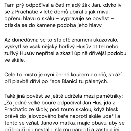
Tam prý odpočíval a četl mladý žák Jan, kdykoliv
se z Prachatic v létě domů ubíral a jak míval
opřenu hlavu o skálu – vypravuje se pověst –
otiskla se do kamene podoba jeho hlavy.
Až donedávna se to staleté znamení ukazovalo,
vyskytl se však nějaký horlivý Husův ctitel nebo
zuřivý Husův nepřítel a zkazil úplně dřívější podobu
ve skále.
Celé to místo je nyní černé kouřem z ohňů, stráží
při plavbě dříví po řece Blanici tu pálených.
Také jiná pověst se ještě udržela mezi pamětníky:
„Za jedné velké bouře odpočíval Jan Hus, jda z
Prachatic ze školy, pod touto skalou, když blesk
právě do jalovcového keře naproti skále udeřil a
tento se vzňal. Janovo matka, majíc obavu, aby se
při bouři nic nestalo, šla mu naproti a zastala jej,