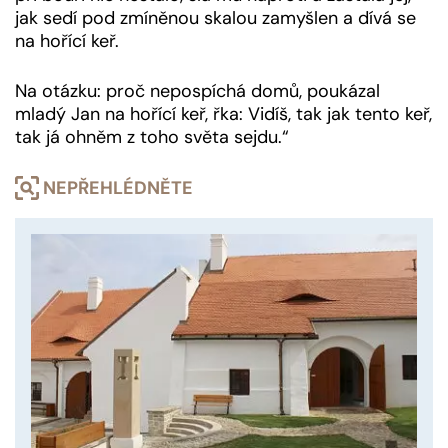
jak sedí pod zmíněnou skalou zamyšlen a dívá se
na hořící keř.
Na otázku: proč nepospíchá domů, poukázal
mladý Jan na hořící keř, řka: Vidíš, tak jak tento keř,
tak já ohněm z toho světa sejdu.“
NEPŘEHLÉDNĚTE