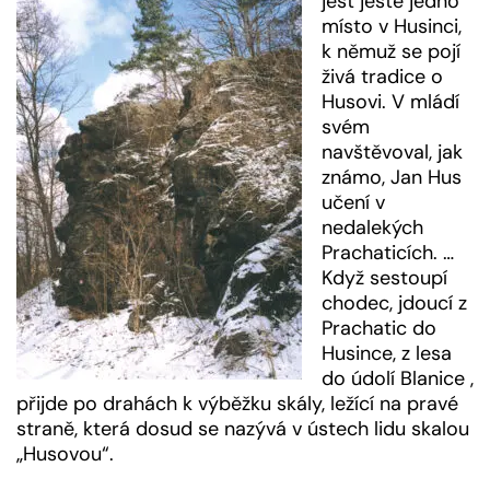
jest ještě jedno
místo v Husinci,
k němuž se pojí
živá tradice o
Husovi. V mládí
svém
navštěvoval, jak
známo, Jan Hus
učení v
nedalekých
Prachaticích. …
Když sestoupí
chodec, jdoucí z
Prachatic do
Husince, z lesa
do údolí Blanice ,
přijde po drahách k výběžku skály, ležící na pravé
straně, která dosud se nazývá v ústech lidu skalou
„Husovou“.