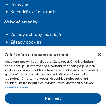
Knihovna
Kalendář akcí a aktualit
Webové stránky
Zásady ochrany os. údajů
Zásady cookies
Prohlášení o přístupnosti
Záleží nám na vašem soukromí
Novinky z Husince
Abychom poskytli co nejlepší služby, používáme k ukládání
nebo přístupu k informacím o zařízení, technologie jako jsou
soubory cookies. Souhlas s těmito technologiemi nám umožní
Máte zájem o aktuality a novinky ze života z
zpracovávat údaje, jako je chování při procházení nebo
města? Přihlašte se k odběru našeho newsletteru.
jedinečná ID na tomto webu. Nesouhlas nebo odvolání
souhlasu může nepříznivě ovlivnit určité vlastnosti a funkce.
Zásady cookies
Přijmout
Přihlášením potvrzuji souhlas, že jsem se seznámil(a) se
Zásadami