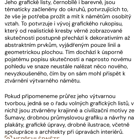
Jeho grafické listy, černobílé i barevné, jsou
tématicky začleněny do okruhů, potvrzujících to,
že vše je potřeba prožít a mít k námětům osobitý
vztah. To potvrzuje i vývoj grafického rukopisu,
který od realistické kresby věrně zobrazované
skutečnosti postupně přechází k dekorativním až
abstraktním prvkům, vyjádřeným pouze linií a
geometrickou plochou. Tím dochází k úsporně
pojatému popisu skutečnosti a naprosto novému
pohledu ve snaze neustále nalézat něco nového,
nevyzkoušeného, čím by on sám mohl přispět k
ztvárnění výtvarného námětu.
Pokud připomeneme průřez jeho výtvarnou
tvorbou, jedná se o řadu volných grafických listů, v
nichž jsou ztvárněny krajinné a civilizační motivy ze
Šumavy, drobnou průmyslovou grafiku a návrhy na
plakáty, grafické úpravy, drobné ilustrace, včetně
spolupráce s architekty při úpravách interiérů.