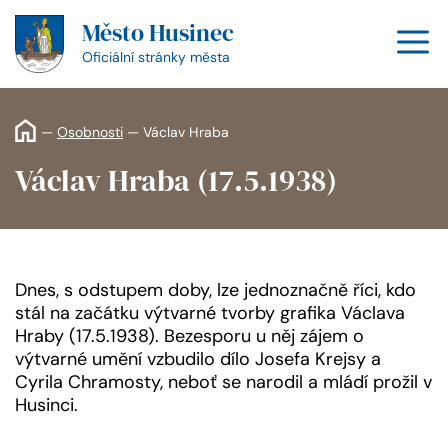
Přeskočit
Město Husinec
na
M
obsah
Oficiální stránky města
—
Osobnosti
—
Václav Hraba
Václav Hraba (17.5.1938)
Dnes, s odstupem doby, lze jednoznačně říci, kdo
stál na začátku výtvarné tvorby grafika Václava
Hraby (17.5.1938). Bezesporu u něj zájem o
výtvarné umění vzbudilo dílo Josefa Krejsy a
Cyrila Chramosty, neboť se narodil a mládí prožil v
Husinci.