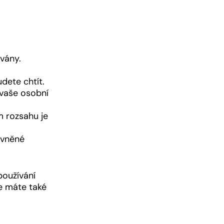
vány.
dete chtít.
 vaše osobní
m rozsahu je
ávněné
používání
le máte také