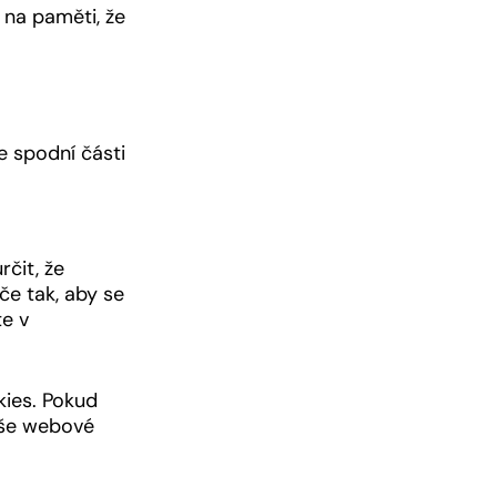
 na paměti, že
e spodní části
čit, že
če tak, aby se
te v
ies. Pokud
aše webové