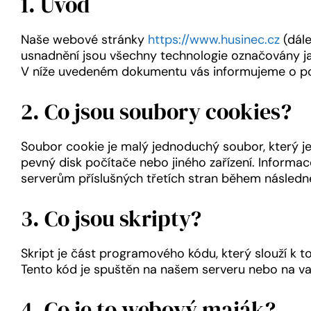
1. Úvod
Naše webové stránky
https://www.husinec.cz
(dále
usnadnění jsou všechny technologie označovány jako 
V níže uvedeném dokumentu vás informujeme o po
2. Co jsou soubory cookies?
Soubor cookie je malý jednoduchý soubor, který j
pevný disk počítače nebo jiného zařízení. Inform
serverům příslušných třetích stran během následn
3. Co jsou skripty?
Skript je část programového kódu, který slouží k 
Tento kód je spuštěn na našem serveru nebo na va
4. Co je to webový maják?