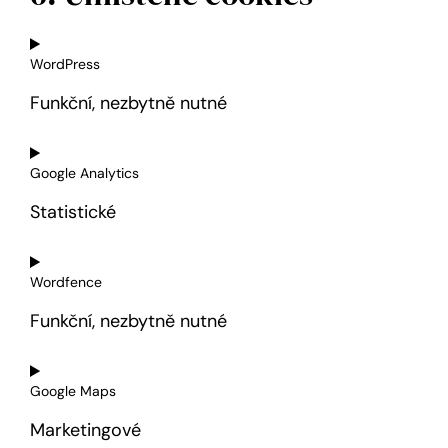
WordPress
Funkční, nezbytně nutné
Consent
to
Google Analytics
service
Statistické
wordpress
Consent
to
Wordfence
service
Funkční, nezbytně nutné
google-
analytics
Consent
to
Google Maps
service
Marketingové
wordfence