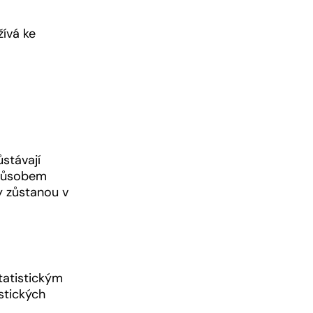
žívá ke
ůstávají
způsobem
y zůstanou v
tatistickým
stických