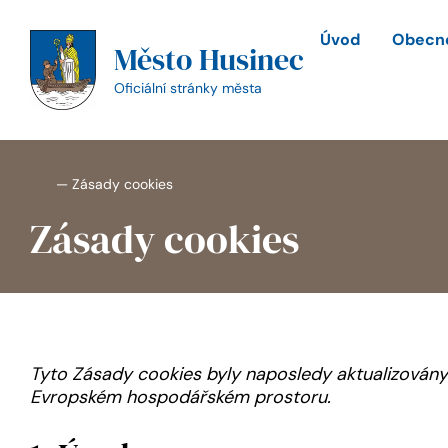
Přeskočit
na
Úvod
Obecné
Město Husinec
obsah
Oficiální stránky města
—
Zásady cookies
Zásady cookies
Tyto Zásady cookies byly naposledy aktualizovány 
Evropském hospodářském prostoru.