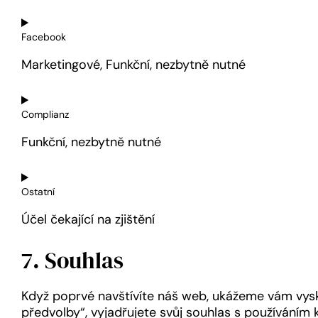
Consent
to
Facebook
service
Marketingové, Funkční, nezbytně nutné
google-
maps
Consent
to
Complianz
service
Funkční, nezbytně nutné
facebook
Consent
to
Ostatní
service
Účel čekající na zjištění
complianz
7. Souhlas
Consent
to
service
Když poprvé navštívíte náš web, ukážeme vám vyska
ostatní
předvolby“, vyjadřujete svůj souhlas s používání