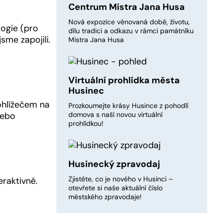
Centrum Mistra Jana Husa
Nová expozice věnovaná době, životu,
logie (pro
dílu tradici a odkazu v rámci památníku
sme zapojili.
Mistra Jana Husa
Virtuální prohlídka města
Husinec
ohlížečem na
Prozkoumejte krásy Husince z pohodlí
nebo
domova s naší novou virtuální
prohlídkou!
Husinecký zpravodaj
Zjistěte, co je nového v Husinci –
eraktivně.
otevřete si naše aktuální číslo
městského zpravodaje!