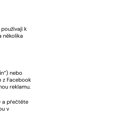
používají k
a několika
in“) nebo
ým z Facebook
nou reklamu.
) a přečtěte
ou v