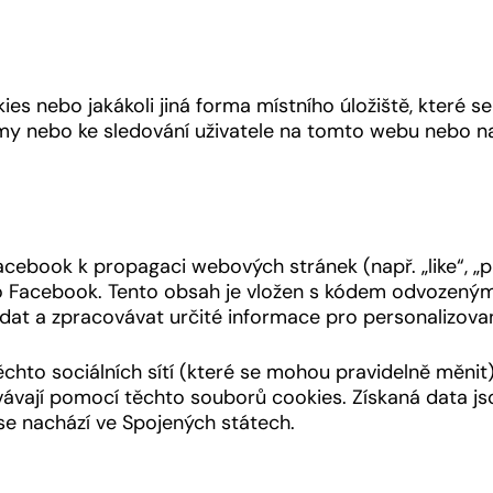
s nebo jakákoli jiná forma místního úložiště, které se 
lamy nebo ke sledování uživatele na tomto webu nebo n
cebook k propagaci webových stránek (např. „like“, „p
 jako Facebook. Tento obsah je vložen s kódem odvozen
dat a zpracovávat určité informace pro personalizova
chto sociálních sítí (které se mohou pravidelně měnit
covávají pomocí těchto souborů cookies. Získaná data js
e nachází ve Spojených státech.