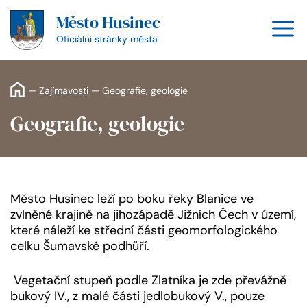
Přeskočit
Město Husinec
na
M
obsah
Oficiální stránky města
—
Zajímavosti
—
Geografie, geologie
Geografie, geologie
Město Husinec leží po boku řeky Blanice ve
zvlněné krajině na jihozápadě Jižních Čech v území,
které náleží ke střední části geomorfologického
celku Šumavské podhůří.
Vegetační stupeň podle Zlatníka je zde převážně
bukový IV., z malé části jedlobukový V., pouze