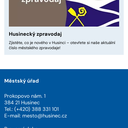
Husinecký zpravodaj
Zjistěte, co je nového v Husinci – otevřete si naše aktuální
číslo městského zpravodaje!
Městský úřad
Prokopovo nám. 1
384 21 Husinec
Tel.: (+420) 388 331 101
E-mail:
mesto@husinec.cz