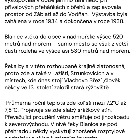
vystupovala v době jarního tání nebo při
přívalových přeháňkách z břehů a zaplavovala
prostor od Záblatí až do Vodňan. Výstavba byla
zahájena v roce 1934 a dokončena v roce 1938.
Blanice vtéká do obce v nadmořské výšce 520
metrů nad mořem – samo město se však z větší
části rozléhá ve výšce asi 530 metrů nad mořem.
Řeka byla v této rozhoupané krajině zlatonosná,
proto zde a také v Lažišti, Strunkovicích a v
místech, kde dnes stojí Vlachovo Březí ,člověk
někdy ve 13. století založil stará rýžoviště.
Průměrná roční teplota zde kolísá mezi 7,2°C až
7,5°C. Projevuje se zde slabý srážkový stín.
Převažující proudění větru směřuje od jihozápadu
k severovýchodu. V nivě řeky Blanice se pod
přehradou někdy vyskytují zhoršené rozptylové