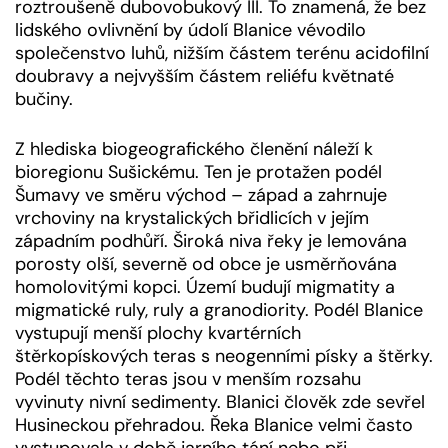
roztroušeně dubovobukový III. To znamená, že bez
lidského ovlivnění by údolí Blanice vévodilo
společenstvo luhů, nižším částem terénu acidofilní
doubravy a nejvyšším částem reliéfu květnaté
bučiny.
Z hlediska biogeografického členění náleží k
bioregionu Sušickému. Ten je protažen podél
Šumavy ve směru východ – západ a zahrnuje
vrchoviny na krystalických břidlicích v jejím
západním podhůří. Široká niva řeky je lemována
porosty olší, severně od obce je usměrňována
homolovitými kopci. Území budují migmatity a
migmatické ruly, ruly a granodiority. Podél Blanice
vystupují menší plochy kvartérních
štěrkopískových teras s neogenními písky a štěrky.
Podél těchto teras jsou v menším rozsahu
vyvinuty nivní sedimenty. Blanici člověk zde sevřel
Husineckou přehradou. Řeka Blanice velmi často