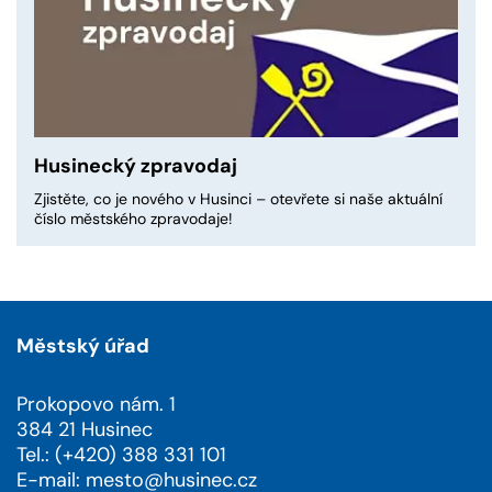
Husinecký zpravodaj
Zjistěte, co je nového v Husinci – otevřete si naše aktuální
číslo městského zpravodaje!
Městský úřad
Prokopovo nám. 1
384 21 Husinec
Tel.: (+420) 388 331 101
E-mail:
mesto@husinec.cz