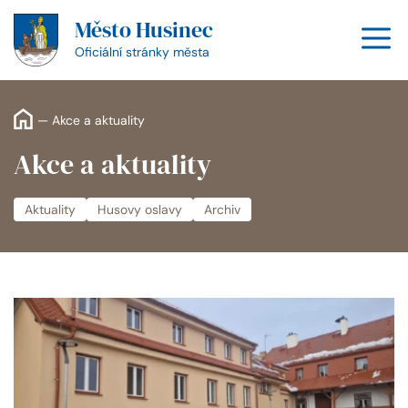
Přeskočit
Město Husinec
na
M
obsah
Oficiální stránky města
—
Akce a aktuality
Akce a aktuality
Aktuality
Husovy oslavy
Archiv