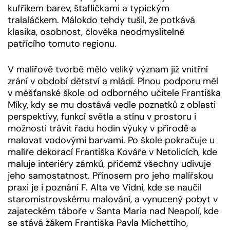
kufříkem barev, štafličkami a typickým
tralaláčkem. Málokdo tehdy tušil, že potkává
klasika, osobnost, člověka neodmyslitelně
patřícího tomuto regionu.
V malířově tvorbě mělo veliký význam již vnitřní
zrání v období dětství a mládí. Plnou podporu měl
v měšťanské škole od odborného učitele Františka
Míky, kdy se mu dostává vedle poznatků z oblasti
perspektivy, funkcí světla a stínu v prostoru i
možnosti trávit řadu hodin výuky v přírodě a
malovat vodovými barvami. Po škole pokračuje u
malíře dekorací Františka Kováře v Netolicích, kde
maluje interiéry zámků, přičemž všechny udivuje
jeho samostatnost. Přínosem pro jeho malířskou
praxi je i poznání F. Alta ve Vídni, kde se naučil
staromistrovskému malování, a vynucený pobyt v
zajateckém táboře v Santa Maria nad Neapolí, kde
se stává žákem Františka Pavla Michettiho,