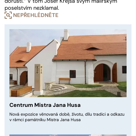
dorůsti.“ V tom Josef Krejsa svým malířským
poselstvím nezklamal.
NEPŘEHLÉDNĚTE
Centrum Mistra Jana Husa
Nová expozice věnovaná době, životu, dílu tradici a odkazu
v rámci památníku Mistra Jana Husa