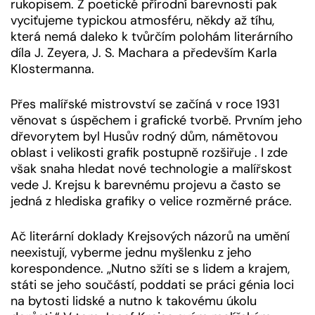
rukopisem. Z poetické přírodní barevnosti pak
vyciťujeme typickou atmosféru, někdy až tíhu,
která nemá daleko k tvůrčím polohám literárního
díla J. Zeyera, J. S. Machara a především Karla
Klostermanna.
Přes malířské mistrovství se začíná v roce 1931
věnovat s úspěchem i grafické tvorbě. Prvním jeho
dřevorytem byl Husův rodný dům, námětovou
oblast i velikosti grafik postupně rozšiřuje . I zde
však snaha hledat nové technologie a malířskost
vede J. Krejsu k barevnému projevu a často se
jedná z hlediska grafiky o velice rozměrné práce.
Ač literární doklady Krejsových názorů na umění
neexistují, vyberme jednu myšlenku z jeho
korespondence. „Nutno sžíti se s lidem a krajem,
státi se jeho součástí, poddati se práci génia loci
na bytosti lidské a nutno k takovému úkolu