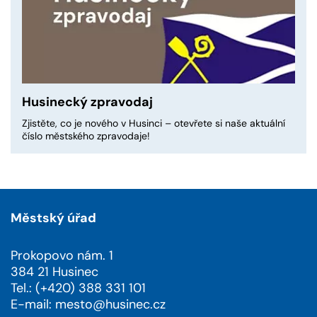
Husinecký zpravodaj
Zjistěte, co je nového v Husinci – otevřete si naše aktuální
číslo městského zpravodaje!
Městský úřad
Prokopovo nám. 1
384 21 Husinec
Tel.: (+420) 388 331 101
E-mail:
mesto@husinec.cz