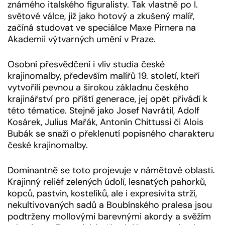
známého italského figuralisty. Tak vlastně po I.
světové válce, již jako hotový a zkušený malíř,
začíná studovat ve speciálce Maxe Pirnera na
Akademii výtvarných umění v Praze.
Osobní přesvědčení i vliv studia české
krajinomalby, především malířů 19. století, kteří
vytvořili pevnou a širokou základnu českého
krajinářství pro příští generace, jej opět přivádí k
této tématice. Stejně jako Josef Navrátil, Adolf
Kosárek, Julius Mařák, Antonín Chittussi či Alois
Bubák se snaží o překlenutí popisného charakteru
české krajinomalby.
Dominantně se toto projevuje v námětové oblasti.
Krajinný reliéf zelených údolí, lesnatých pahorků,
kopců, pastvin, kostelíků, ale i expresivita strží,
nekultivovaných sadů a Boubínského pralesa jsou
podtrženy mollovými barevnými akordy a svěžím