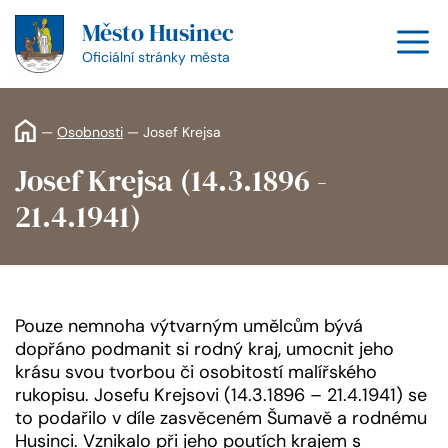
Přeskočit
Město Husinec
na
M
obsah
Oficiální stránky města
—
Osobnosti
—
Josef Krejsa
Josef Krejsa (14.3.1896 -
21.4.1941)
Pouze nemnoha výtvarným umělcům bývá
dopřáno podmanit si rodný kraj, umocnit jeho
krásu svou tvorbou či osobitostí malířského
rukopisu. Josefu Krejsovi (14.3.1896 – 21.4.1941) se
to podařilo v díle zasvěceném Šumavě a rodnému
Husinci. Vznikalo při jeho poutích krajem s