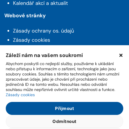
Kalendář akcí a aktualit
Webové stránky
Zásady ochrany os. údajů
Zásady cookies
Prohlášení o přístupnosti
Záleží nám na vašem soukromí
Novinky z Husince
Abychom poskytli co nejlepší služby, používáme k ukládání
nebo přístupu k informacím o zařízení, technologie jako jsou
soubory cookies. Souhlas s těmito technologiemi nám umožní
Máte zájem o aktuality a novinky ze života z
zpracovávat údaje, jako je chování při procházení nebo
města? Přihlašte se k odběru našeho newsletteru.
jedinečná ID na tomto webu. Nesouhlas nebo odvolání
souhlasu může nepříznivě ovlivnit určité vlastnosti a funkce.
Zásady cookies
Přijmout
Přihlášením potvrzuji souhlas, že jsem se seznámil(a) se
Zásadami
zpracování osobních údajů
.
Odmítnout