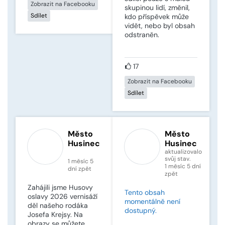
Zobrazit na Facebooku
skupinou lidí, změnil,
Sdílet
kdo příspěvek může
vidět, nebo byl obsah
odstraněn.
17
Zobrazit na Facebooku
Sdílet
Město
Město
Husinec
Husinec
aktualizovalo
svůj stav.
1 měsíc 5
1 měsíc 5 dní
dní zpět
zpět
Zahájili jsme Husovy
Tento obsah
oslavy 2026 vernisáží
momentálně není
děl našeho rodáka
dostupný.
Josefa Krejsy. Na
obrazy se můžete