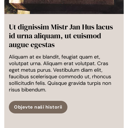
Ut dignissim Mistr Jan Hus lacus
Ut dignissim Mistr Jan Hus lacus
id urna aliquam, ut euismod
id urna aliquam, ut euismod
augue egestas
augue egestas
Aliquam at ex blandit, feugiat quam et,
Aliquam at ex blandit, feugiat quam et,
volutpat urna. Aliquam erat volutpat. Cras
volutpat urna. Aliquam erat volutpat. Cras
eget metus purus. Vestibulum diam elit,
eget metus purus. Vestibulum diam elit,
faucibus scelerisque commodo ut, rhoncus
faucibus scelerisque commodo ut, rhoncus
sollicitudin felis. Quisque gravida turpis non
sollicitudin felis. Quisque gravida turpis non
risus bibendum.
risus bibendum.
Objevte naší historii
Objevte naší historii
Objevte naší historii