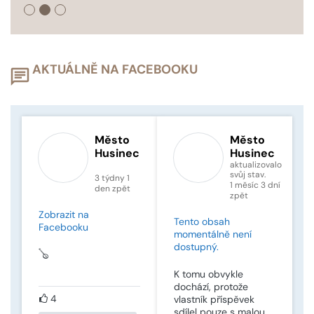
AKTUÁLNĚ NA FACEBOOKU
Město
Město
Husinec
Husinec
aktualizovalo
svůj stav.
3 týdny 1
1 měsíc 3 dní
den zpět
zpět
Zobrazit na
Tento obsah
Facebooku
momentálně není
dostupný.
🪕
K tomu obvykle
dochází, protože
4
vlastník příspěvek
sdílel pouze s malou