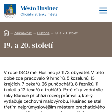
Přeskočit
Město Husinec
na
M
obsah
Oficiální stránky města
—
Zajímavosti
—
Historie
—
19. a 20. století
19. a 20. století
V roce 1840 měl Husinec již 1173 obyvatel. V této
době zde pracovalo 9 hrnčířů, 5 koželuhů, 13
krejčích, 7 pekařů, 26 punčochářů, 8 řezníků, 11
tkalců a 12 tesařů a truhlářů. Poté díky vodní síle
řeky Blanice přichází rozvoj průmyslu, který
vytlačuje cechovní malovýrobu. Husinec se stal
třetím nejprůmyslovějším městem prachatického