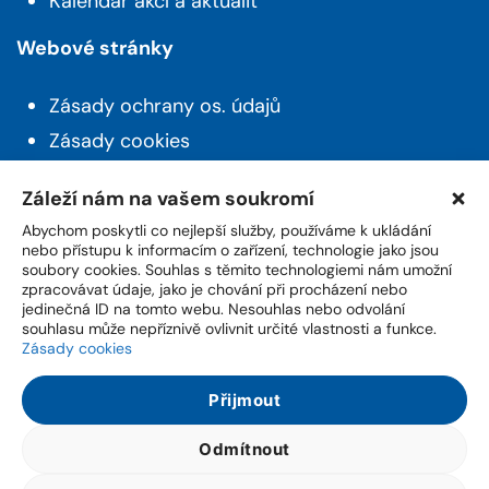
Kalendář akcí a aktualit
Webové stránky
Zásady ochrany os. údajů
Zásady cookies
Prohlášení o přístupnosti
Záleží nám na vašem soukromí
Novinky z Husince
Abychom poskytli co nejlepší služby, používáme k ukládání
nebo přístupu k informacím o zařízení, technologie jako jsou
soubory cookies. Souhlas s těmito technologiemi nám umožní
Máte zájem o aktuality a novinky ze života z
zpracovávat údaje, jako je chování při procházení nebo
města? Přihlašte se k odběru našeho newsletteru.
jedinečná ID na tomto webu. Nesouhlas nebo odvolání
souhlasu může nepříznivě ovlivnit určité vlastnosti a funkce.
Zásady cookies
Přijmout
Přihlášením potvrzuji souhlas, že jsem se seznámil(a) se
Zásadami
zpracování osobních údajů
.
Odmítnout