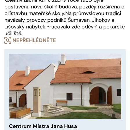
kolektivizaci a vznik JZD. V roce 1950 byla
postavena nová školní budova, později rozšířená o
přístavbu mateřské školy.Na průmyslovou tradici
navázaly provozy podniků Šumavan, Jihokov a
Lišovský nábytek.Pracovalo zde oděvní a pekařské
učiliště.
NEPŘEHLÉDNĚTE
Centrum Mistra Jana Husa