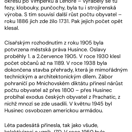
okresu po Vimperku a Lenoře – vyráběly se tu
fezy, klobouky, punčochy, byla tu i strojírenská
výroba. S tím souvisí další růst počtu obyvatel –
roku 1886 jich zde žilo 1731. Pak jejich počet opět
klesal.
Císařským rozhodnutím z roku 1905 byla
potvrzena městská práva Husince. Oslavy
proběhly 1. a 2.července 1905. V roce 1930 klesl
počet občanů až na 1189. V roce 1938 byla
dokončena stavba přehrady, která je mimořádným
technickým a architektonickým dílem. Zábor
pohraničí po Mnichovském diktátu přinesl nárůst
počtu obyvatel až přes 1800 – přes Husinec
probíhal exodus českých obyvatel z Prachatic, z
nichž mnozí se zde usadili. V květnu 1945 byl
Husinec osvobozen americkou armádou.
Léta padesátá přinesla, tak jako všude,