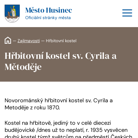
Přeskočit
Město Husinec
na
M
obsah
Oficiální stránky města
—
Zajímavosti
—
Hřbitovní kostel
Hřbitovní kostel sv. Cyrila a
Mětoděje
Novorománský hřbitovní kostel sv. Cyrila a
Metoděje z roku 1870.
Kostel na hřbitově, jediný to v celé diecezi
budějovické /dnes už to neplatí, r. 1935 vysvěcen
druhý kostel týmž světcům na předměstí Českých