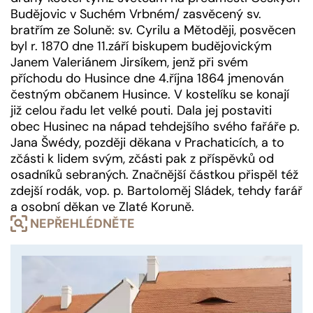
Budějovic v Suchém Vrbném/ zasvěcený sv.
bratřím ze Soluně: sv. Cyrilu a Mětoději, posvěcen
byl r. 1870 dne 11.září biskupem budějovickým
Janem Valeriánem Jirsíkem, jenž při svém
příchodu do Husince dne 4.října 1864 jmenován
čestným občanem Husince. V kostelíku se konají
již celou řadu let velké pouti. Dala jej postaviti
obec Husinec na nápad tehdejšího svého fařáře p.
Jana Šwédy, později děkana v Prachaticích, a to
zčásti k lidem svým, zčásti pak z příspěvků od
osadníků sebraných. Značnější částkou přispěl též
zdejší rodák, vop. p. Bartoloměj Sládek, tehdy farář
a osobní děkan ve Zlaté Koruně.
NEPŘEHLÉDNĚTE