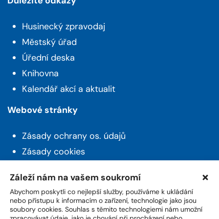
Důležité odkazy
Husinecký zpravodaj
Městský úřad
Úřední deska
Knihovna
Kalendář akcí a aktualit
Webové stránky
Zásady ochrany os. údajů
Zásady cookies
Prohlášení o přístupnosti
Záleží nám na vašem soukromí
Novinky z Husince
Abychom poskytli co nejlepší služby, používáme k ukládání
nebo přístupu k informacím o zařízení, technologie jako jsou
soubory cookies. Souhlas s těmito technologiemi nám umožní
Máte zájem o aktuality a novinky ze života z
zpracovávat údaje, jako je chování při procházení nebo