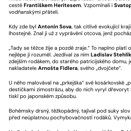
cestě
Františkem Heritesem
. Vzpomínali i
Svato
vodňanskými přáteli.
Kdy zde byl
Antonín Sova
, tak citlivě evokující kra
lhostejně. Znal ji už z vyprávění otcova, jenž pochá
„Tady se těžce žije a pozdě zraje.“ To naplno plat
nejlépe jí rozuměl. Jezdíval za ním
Ladislav Stehlí
zdejším rodákem, do starého patricijského domu, jejž
nakladatele
Arnošta Fidlera
, svého „dvojčete“.
U něho malovával na „prkejška“ své kosárkovské „
destičkami zimostrázu, aby do nich vyryl dřevor
tiskl po japonském způsobu.
Bohémsky drsný, těžkopádný, tajíval pod suky slov c
před neúplatnou pochybovačností rodáků. Vymykal 