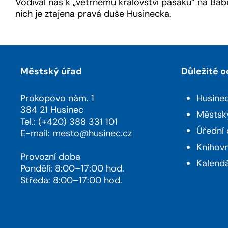
Vodíval nás k „větrnému království pasáků“ na Babí 
nich je ztajena pravá duše Husinecka.
Městský úřad
Důležité 
Prokopovo nám. 1
Husine
384 21 Husinec
Městsk
Tel.: (+420) 388 331 101
Úřední
E-mail:
mesto@husinec.cz
Knihov
Provozní doba
Kalendá
Pondělí: 8:00–17:00 hod.
Středa: 8:00–17:00 hod.