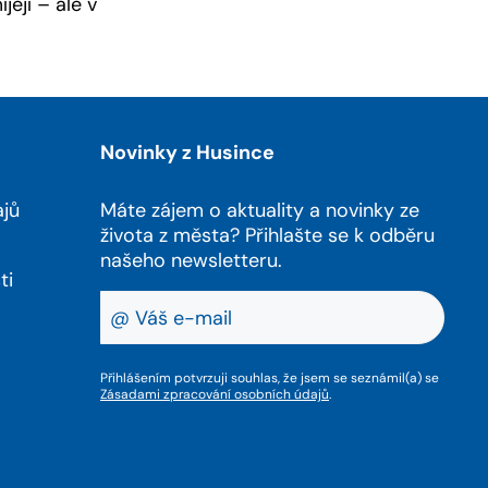
ejí – ale v
Novinky z Husince
ajů
Máte zájem o aktuality a novinky ze
života z města? Přihlašte se k odběru
našeho newsletteru.
ti
Přihlášením potvrzuji souhlas, že jsem se seznámil(a) se
Zásadami zpracování osobních údajů
.