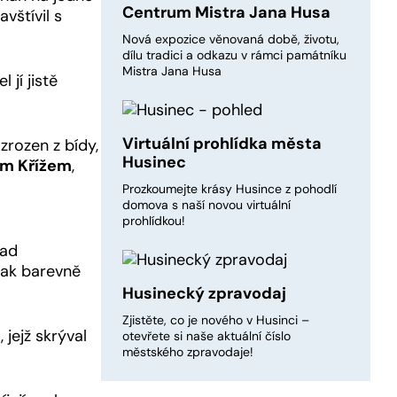
Centrum Mistra Jana Husa
vštívil s
Nová expozice věnovaná době, životu,
dílu tradici a odkazu v rámci památníku
Mistra Jana Husa
 jí jistě
Virtuální prohlídka města
zrozen z bídy,
Husinec
em Křížem
,
Prozkoumejte krásy Husince z pohodlí
domova s naší novou virtuální
prohlídkou!
nad
pak barevně
Husinecký zpravodaj
Zjistěte, co je nového v Husinci –
 jejž skrýval
otevřete si naše aktuální číslo
městského zpravodaje!