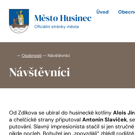
Přeskočit
na
Úvod
Obecné
Město Husinec
obsah
Oficiální stránky města
—
Osobnosti
—
Návštěvníci
Návštěvníci
Od Zdíkova se ubíral do husinecké kotliny
Alois Ji
a chelčické strany připutoval
Antonín Slavíček
, s
putování. Slavný impresionista stačil si jen struč
nikde nocleh. Bohužel jen „zpovzdáli“ zhlédl rodišt