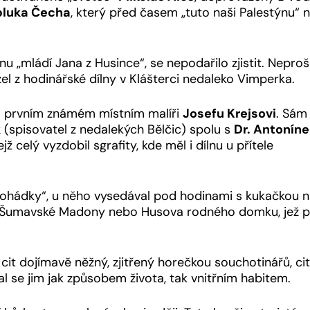
pluka Čecha
, který před časem „tuto naši Palestýnu“ na
jinu „mládí Jana z Husince“, se nepodařilo zjistit. Neprošel
zel z hodinářské dílny v Klášterci nedaleko Vimperka.
í o prvním známém místním malíři
Josefu Krejsovi
. Sám 
k
(spisovatel z nedalekých Bělčic) spolu s
Dr. Antonín
 celý vyzdobil sgrafity, kde měl i dílnu u přítele
pohádky“, u něho vysedával pod hodinami s kukačkou 
yt Šumavské Madony nebo Husova rodného domku, jež 
it dojímavě něžný, zjitřený horečkou souchotinářů, cit,
se jim jak způsobem života, tak vnitřním habitem.