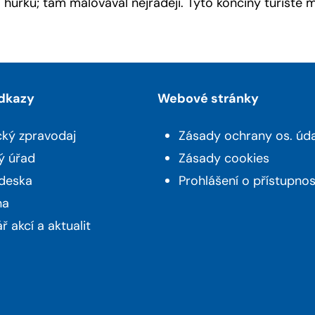
hůrku; tam malovával nejraději. Tyto končiny turisté míj
odkazy
Webové stránky
cký zpravodaj
Zásady ochrany os. úd
ý úřad
Zásady cookies
 deska
Prohlášení o přístupnos
na
ř akcí a aktualit