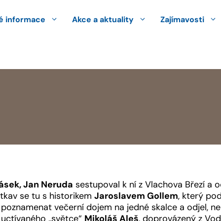
 informace
Akce a aktuality
Zajímavosti
rásek, Jan Neruda
sestupoval k ní z Vlachova Březí a 
etkav se tu s historikem
Jaroslavem Gollem
, který pod
ně poznamenat večerní dojem na jedné skalce a odjel, n
ě uctívaného „světce“
Mikoláš Aleš
, doprovázený z Vod