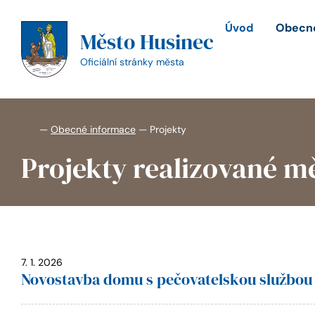
Přeskočit
na
Úvod
Obecné
Město Husinec
obsah
Oficiální stránky města
—
Obecné informace
—
Projekty
Projekty realizované m
7. 1. 2026
Novostavba domu s pečovatelskou službou