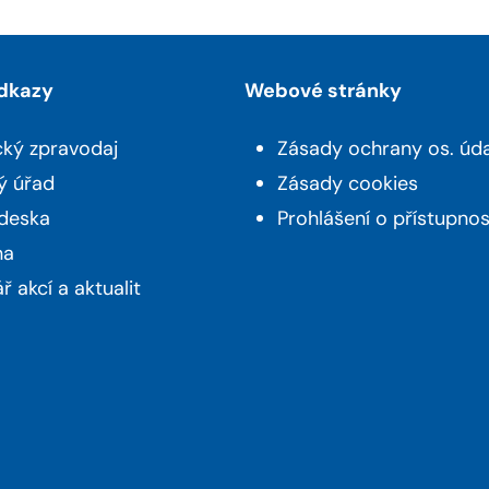
odkazy
Webové stránky
cký zpravodaj
Zásady ochrany os. úd
ý úřad
Zásady cookies
 deska
Prohlášení o přístupnos
na
ř akcí a aktualit