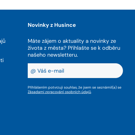
Novinky z Husince
ajů
Máte zájem o aktuality a novinky ze
života z města? Přihlašte se k odběru
našeho newsletteru.
ti
Přihlášením potvrzuji souhlas, že jsem se seznámil(a) se
Zásadami zpracování osobních údajů
.