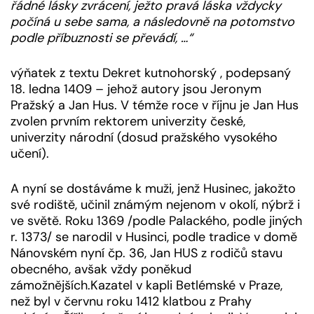
řádné lásky zvrácení, ježto pravá láska vždycky
počíná u sebe sama, a následovně na potomstvo
podle příbuznosti se převádí, …“
výňatek z textu Dekret kutnohorský , podepsaný
18. ledna 1409 – jehož autory jsou Jeronym
Pražský a Jan Hus. V témže roce v říjnu je Jan Hus
zvolen prvním rektorem univerzity české,
univerzity národní (dosud pražského vysokého
učení).
A nyní se dostáváme k muži, jenž Husinec, jakožto
své rodiště, učinil známým nejenom v okolí, nýbrž i
ve světě. Roku 1369 /podle Palackého, podle jiných
r. 1373/ se narodil v Husinci, podle tradice v domě
Nánovském nyní čp. 36, Jan HUS z rodičů stavu
obecného, avšak vždy poněkud
zámožnějších.Kazatel v kapli Betlémské v Praze,
než byl v červnu roku 1412 klatbou z Prahy