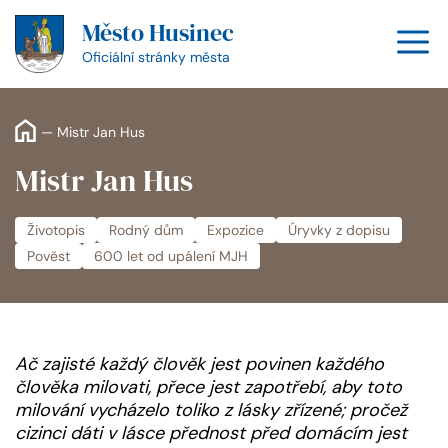
Přeskočit
Město Husinec
na
M
obsah
Oficiální stránky města
—
Mistr Jan Hus
Mistr Jan Hus
Životopis
Rodný dům
Expozice
Úryvky z dopisu
Pověst
600 let od upálení MJH
Ač zajisté každý člověk jest povinen každého
člověka milovati, přece jest zapotřebí, aby toto
milování vycházelo toliko z lásky zřízené; pročež
cizinci dáti v lásce přednost před domácím jest