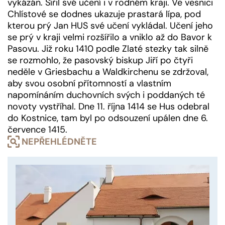
vykázán. Šířil své učení i v rodném kraji. Ve vesnici
Chlístové se dodnes ukazuje prastará lípa, pod
kterou prý Jan HUS své učení vykládal. Učení jeho
se prý v kraji velmi rozšířilo a vniklo až do Bavor k
Pasovu. Již roku 1410 podle Zlaté stezky tak silně
se rozmohlo, že pasovský biskup Jiří po čtyři
neděle v Griesbachu a Waldkirchenu se zdržoval,
aby svou osobní přítomností a vlastním
napomínáním duchovních svých i poddaných té
novoty vystříhal. Dne 11. října 1414 se Hus odebral
do Kostnice, tam byl po odsouzení upálen dne 6.
července 1415.
NEPŘEHLÉDNĚTE