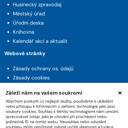
Husinecký zpravodaj
Městský úřad
Úřední deska
Knihovna
Kalendář akcí a aktualit
Webové stránky
Zásady ochrany os. údajů
Zásady cookies
Prohlášení o přístupnosti
Záleží nám na vašem soukromí
Novinky z Husince
Abychom poskytli co nejlepší služby, používáme k ukládání
nebo přístupu k informacím o zařízení, technologie jako jsou
soubory cookies. Souhlas s těmito technologiemi nám umožní
Máte zájem o aktuality a novinky ze života z
zpracovávat údaje, jako je chování při procházení nebo
města? Přihlašte se k odběru našeho newsletteru.
jedinečná ID na tomto webu. Nesouhlas nebo odvolání
souhlasu může nepříznivě ovlivnit určité vlastnosti a funkce.