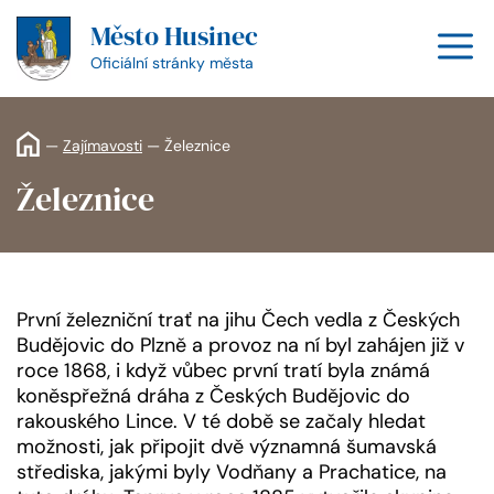
Přeskočit
Město Husinec
na
M
obsah
Oficiální stránky města
—
Zajímavosti
—
Železnice
Železnice
První železniční trať na jihu Čech vedla z Českých
Budějovic do Plzně a provoz na ní byl zahájen již v
roce 1868, i když vůbec první tratí byla známá
koněspřežná dráha z Českých Budějovic do
rakouského Lince. V té době se začaly hledat
možnosti, jak připojit dvě významná šumavská
střediska, jakými byly Vodňany a Prachatice, na