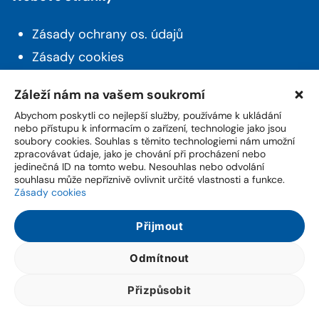
Zásady ochrany os. údajů
Zásady cookies
Prohlášení o přístupnosti
Záleží nám na vašem soukromí
Novinky z Husince
Abychom poskytli co nejlepší služby, používáme k ukládání
nebo přístupu k informacím o zařízení, technologie jako jsou
soubory cookies. Souhlas s těmito technologiemi nám umožní
Máte zájem o aktuality a novinky ze života z
zpracovávat údaje, jako je chování při procházení nebo
města? Přihlašte se k odběru našeho newsletteru.
jedinečná ID na tomto webu. Nesouhlas nebo odvolání
souhlasu může nepříznivě ovlivnit určité vlastnosti a funkce.
Zásady cookies
Přijmout
Přihlášením potvrzuji souhlas, že jsem se seznámil(a) se
Zásadami
zpracování osobních údajů
.
Odmítnout
© 2026 Město Husinec
Přizpůsobit