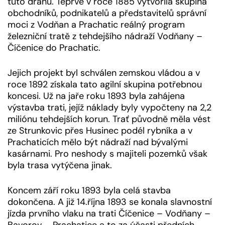
tuto dráhu. Teprve v roce 1885 vytvořila skupina
obchodníků, podnikatelů a představitelů správní
moci z Vodňan a Prachatic reálný program
železniční tratě z tehdejšího nádraží Vodňany –
Číčenice do Prachatic.
Jejich projekt byl schválen zemskou vládou a v
roce 1892 získala tato agilní skupina potřebnou
koncesi. Už na jaře roku 1893 byla zahájena
výstavba trati, jejíž náklady byly vypočteny na 2,2
miliónu tehdejších korun. Trať původně měla vést
ze Strunkovic přes Husinec podél rybníka a v
Prachaticích mělo být nádraží nad bývalými
kasárnami. Pro neshody s majiteli pozemků však
byla trasa vytýčena jinak.
Koncem září roku 1893 byla celá stavba
dokončena. A již 14.října 1893 se konala slavnostní
jízda prvního vlaku na trati Číčenice – Vodňany –