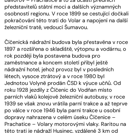
Bavorov – Prachatice a to za účasti předních
představitelů státní moci a dalších významných
osobností regionu. V roce 1899 se cestující dočkali
pokračování této trati do Volar a napojení na další
železniční tratě, vedoucí Šumavou.
Číčenická nádražní budova byla přestavěna v roce
1897 a rozšířena o skladiště, výtopnu a vodárnu, o
rok později byla postavena budova pro
zaměstnance a koncem století přibyl ještě
nádražní hotel, jehož provoz byl v posledních
létech, vysoce ztrátový a v roce 1980 byl
Jednotou Volyně prodán ČSD k výuce učňů. Od
roku 1928 jezdily z Číčenic do Vodňan místo
parních vlaků kolejové železniční autobusy, v roce
1939 se však znovu vrátila parní trakce a až teprve
po válce v roce 1946 byla parní trakce u osobní
dopravy nahrazena v celém úseku Číčenice –
Prachatice – Volary motorovými vlaky. Raritou na
této trati je nádraží Husinec, vzdálené 3 km od