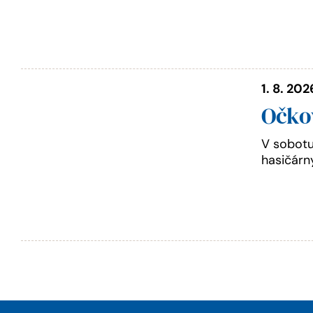
1. 8. 202
Očkov
V sobotu
hasičárn