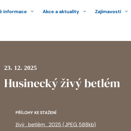
 informace
Akce a aktuality
Zajímavosti
23. 12. 2025
Husinecký živý betlém
PŘÍLOHY KE STAŽENÍ
živý_betlém_2025 (JPEG 588kb)