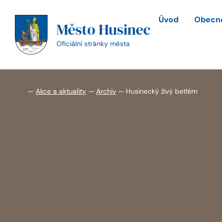
Přeskočit
na
Úvod
Obecné
Město Husinec
obsah
Oficiální stránky města
—
Akce a aktuality
—
Archiv
—
Husinecký živý betlém