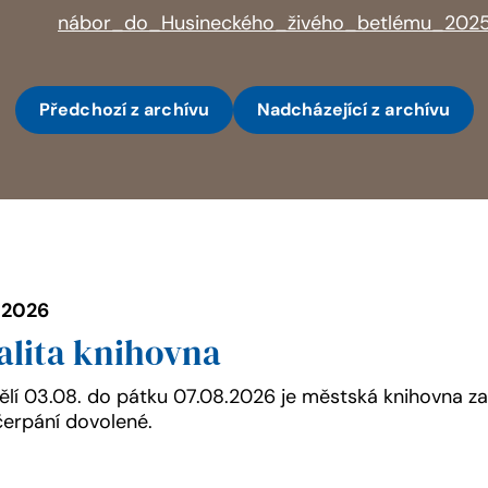
nábor_do_Husineckého_živého_betlému_2025
Předchozí
z archívu
Nadcházející
z archívu
. 2026
alita knihovna
lí 03.08. do pátku 07.08.2026 je městská knihovna za
erpání dovolené.