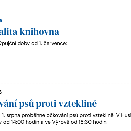
a
alita knihovna
půjční doby od 1. července:
6
ání psů proti vzteklině
 1. srpna proběhne očkování psů proti vzteklině. V Husi
y od 14:00 hodin a ve Výrově od 15:30 hodin.