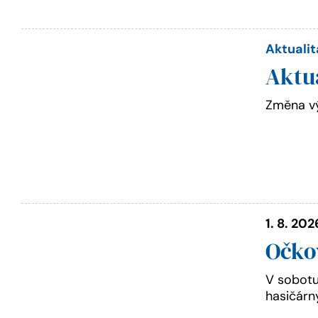
Aktualit
Aktu
Změna vý
1. 8. 202
Očkov
V sobotu
hasičárn