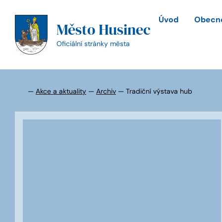
Přeskočit
na
Úvod
Obecné
Město Husinec
obsah
Oficiální stránky města
—
Akce a aktuality
—
Archiv
—
Tradiční výstava hub