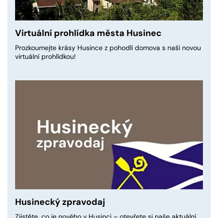
Virtuální prohlídka města Husinec
Prozkoumejte krásy Husince z pohodlí domova s naší novou
virtuální prohlídkou!
Husinecký zpravodaj
Zjistěte, co je nového v Husinci – otevřete si naše aktuální