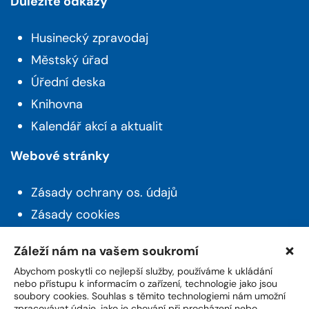
Důležité odkazy
Husinecký zpravodaj
Městský úřad
Úřední deska
Knihovna
Kalendář akcí a aktualit
Webové stránky
Zásady ochrany os. údajů
Zásady cookies
Prohlášení o přístupnosti
Záleží nám na vašem soukromí
Novinky z Husince
Abychom poskytli co nejlepší služby, používáme k ukládání
nebo přístupu k informacím o zařízení, technologie jako jsou
soubory cookies. Souhlas s těmito technologiemi nám umožní
Máte zájem o aktuality a novinky ze života z
zpracovávat údaje, jako je chování při procházení nebo