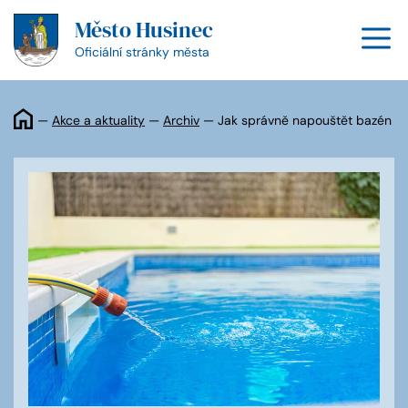
Přeskočit
Město Husinec
na
M
obsah
Oficiální stránky města
—
Akce a aktuality
—
Archiv
—
Jak správně napouštět bazén