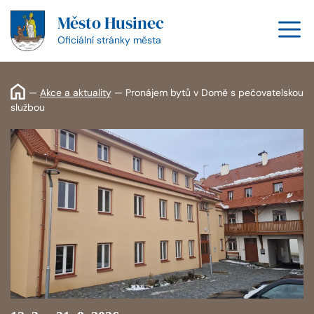
Přeskočit
Město Husinec
na
M
obsah
Oficiální stránky města
—
Akce a aktuality
—
Pronájem bytů v Domě s pečovatelskou
službou