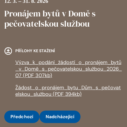
12. 3. – 31. 8. 2026
Pronájem bytů v Domě s
pečovatelskou službou
PŘÍLOHY KE STAŽENÍ
Výzva_k_podání_žádostí_o_pronájem_bytů
_v_Domě_s_pečovatelskou_službou_2026_
07 (PDF 307kb)
Žádost_o_pronájem_bytu_Dům_s_pečovat
elskou_službou (PDF 394kb)
Předchozí
Nadcházející