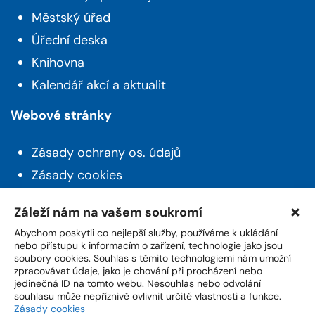
Městský úřad
Úřední deska
Knihovna
Kalendář akcí a aktualit
Webové stránky
Zásady ochrany os. údajů
Zásady cookies
Prohlášení o přístupnosti
Záleží nám na vašem soukromí
Novinky z Husince
Abychom poskytli co nejlepší služby, používáme k ukládání
nebo přístupu k informacím o zařízení, technologie jako jsou
soubory cookies. Souhlas s těmito technologiemi nám umožní
Máte zájem o aktuality a novinky ze života z
zpracovávat údaje, jako je chování při procházení nebo
města? Přihlašte se k odběru našeho newsletteru.
jedinečná ID na tomto webu. Nesouhlas nebo odvolání
souhlasu může nepříznivě ovlivnit určité vlastnosti a funkce.
Zásady cookies