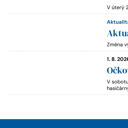
V úterý 
Aktualit
Aktu
Změna vý
1. 8. 202
Očkov
V sobotu
hasičárn