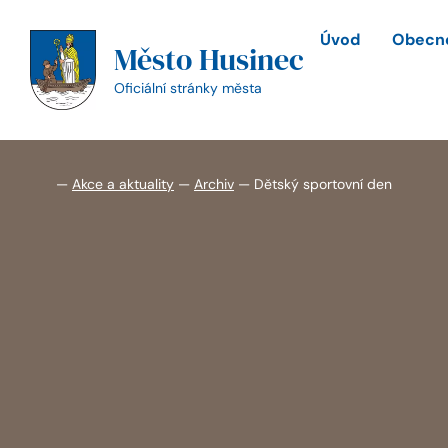
Přeskočit
na
Úvod
Obecné
Město Husinec
obsah
Oficiální stránky města
—
Akce a aktuality
—
Archiv
—
Dětský sportovní den