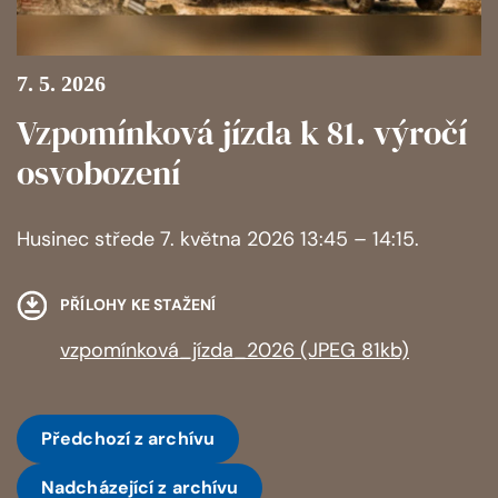
7. 5. 2026
Vzpomínková jízda k 81. výročí
osvobození
Husinec střede 7. května 2026 13:45 – 14:15.
PŘÍLOHY KE STAŽENÍ
vzpomínková_jízda_2026 (JPEG 81kb)
Předchozí
z archívu
Nadcházející
z archívu