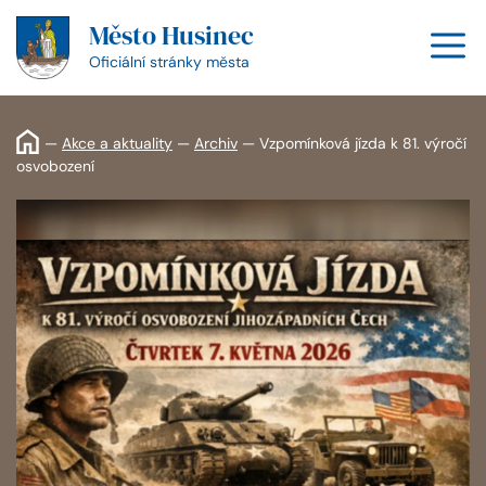
Přeskočit
Město Husinec
na
M
obsah
Oficiální stránky města
—
Akce a aktuality
—
Archiv
—
Vzpomínková jízda k 81. výročí
osvobození