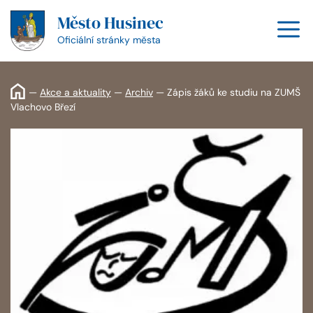
Přeskočit
Město Husinec
na
M
obsah
Oficiální stránky města
—
Akce a aktuality
—
Archiv
—
Zápis žáků ke studiu na ZUMŠ
Vlachovo Březí